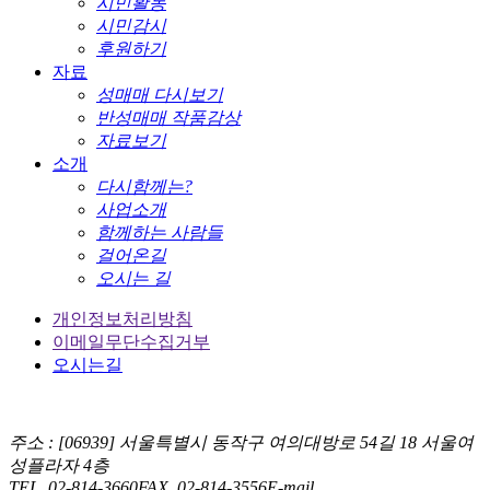
시민활동
시민감시
후원하기
자료
성매매 다시보기
반성매매 작품감상
자료보기
소개
다시함께는?
사업소개
함께하는 사람들
걸어온길
오시는 길
개인정보처리방침
이메일무단수집거부
오시는길
주소 : [06939] 서울특별시 동작구 여의대방로 54길 18 서울여
성플라자 4층
TEL. 02-814-3660
FAX. 02-814-3556
E-mail.