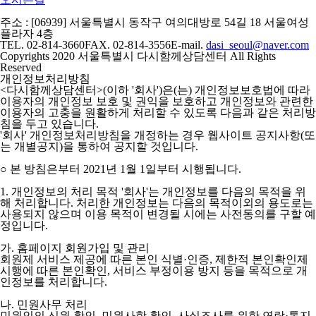
주소 : [06939] 서울특별시 동작구 여의대방로 54길 18 서울여성
플라자 4층
TEL. 02-814-3660
FAX. 02-814-3556
E-mail.
dasi_seoul@naver.com
Copyrights 2020 서울특별시 다시함께상담센터 All Rights
Reserved
개인정보처리방침
<다시함께상담센터>(이하 '회사')은(는) 개인정보보호법에 따라
이용자의 개인정보 보호 및 권익을 보호하고 개인정보와 관련한
이용자의 고충을 원활하게 처리할 수 있도록 다음과 같은 처리방
침을 두고 있습니다.
'회사' 개인정보처리방침을 개정하는 경우 웹사이트 공지사항(또
는 개별공지)을 통하여 공지할 것입니다.
○ 본 방침은부터 2021년 1월 1일부터 시행됩니다.
1. 개인정보의 처리 목적 '회사'는 개인정보를 다음의 목적을 위
해 처리합니다. 처리한 개인정보는 다음의 목적이외의 용도로는
사용되지 않으며 이용 목적이 변경될 시에는 사전동의를 구할 예
정입니다.
가. 홈페이지 회원가입 및 관리
회원제 서비스 제공에 따른 본인 식별·인증, 제한적 본인확인제
시행에 따른 본인확인, 서비스 부정이용 방지 등을 목적으로 개
인정보를 처리합니다.
나. 민원사무 처리
민원인의 신원 확인, 민원사항 확인, 사실조사를 위한 연락·통지,