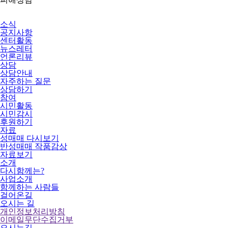
소식
공지사항
센터활동
뉴스레터
언론리뷰
상담
상담안내
자주하는 질문
상담하기
참여
시민활동
시민감시
후원하기
자료
성매매 다시보기
반성매매 작품감상
자료보기
소개
다시함께는?
사업소개
함께하는 사람들
걸어온길
오시는 길
개인정보처리방침
이메일무단수집거부
오시는길