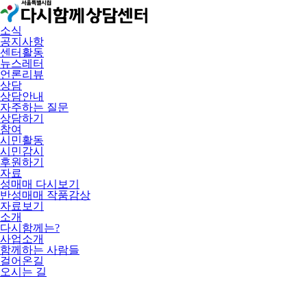
소식
공지사항
센터활동
뉴스레터
언론리뷰
상담
상담안내
자주하는 질문
상담하기
참여
시민활동
시민감시
후원하기
자료
성매매 다시보기
반성매매 작품감상
자료보기
소개
다시함께는?
사업소개
함께하는 사람들
걸어온길
오시는 길