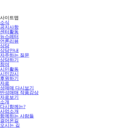
사이트맵
소식
공지사항
센터활동
뉴스레터
언론리뷰
상담
상담안내
자주하는 질문
상담하기
참여
시민활동
시민감시
후원하기
자료
성매매 다시보기
반성매매 작품감상
자료보기
소개
다시함께는?
사업소개
함께하는 사람들
걸어온길
오시는 길