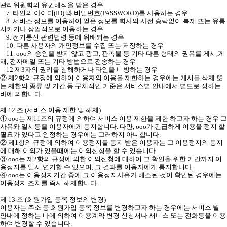
관리위원회의 유권해석을 받은 경우
7. 타인의 아이디(ID) 와 비밀번호(PASSWORD)를 사용하는 경우
8. 서비스 정보를 이용하여 얻은 정보를 회사의 사전 승락없이 복제 또는 유통
시키거나 상업적으로 이용하는 경우
9. 전기통신 관련법령 등에 위배되는 경우
10. 다른 사용자의 개인정보를 수집 또는 저장하는 경우
11. ooo의 승인을 받지 않고 광고, 판촉물 등 기타 다른 형태의 권유를 게시,게
재, 전자메일 또는 기타 방법으로 전송하는 경우
12.제3자의 권리를 침해하거나 타인을 비방하는 경우
② 제2항의 규정에 의하여 이용자의 이용을 제한하는 경우에는 게시물 삭제 또
는 제한의 종류 및 기간 등 구체적인 기준은 서비스별 안내에서 별도로 정하는
바에 의합니다.
제 12 조 (서비스 이용 제한 및 해제)
① ooo는 제11조의 규정에 의하여 서비스 이용 제한을 제한 하고자 하는 경우 그
사유와 일시등을 이용자에게 통지합니다. 다만, ooo가 긴급하게 이용을 정지 할
필요가 있다고 인정하는 경우에는 그러하지 아니합니다.
② 제1항의 규정에 의하여 이용정지를 통지 받은 이용자는 그 이용정지의 통지
에 대해 이의가 있을때에는 이의신청을 할 수 있습니다.
③ ooo는 제2항의 규정에 의한 이의신청에 대하여 그 확인을 위한 기간까지 이
용정지를 일시 연기할 수 있으며, 그 결과를 이용자에게 통지합니다.
④ ooo는 이용정지기간 중에 그 이용정지사유가 해소된 것이 확인된 경우에는
이용정지 조치를 즉시 해제합니다.
제 13 조 (회원가입 등록 정보의 변경)
이용자는 주소 등 회원가입 등록 정보를 변경하고자 하는 경우에는 서비스 별
안내에 정하는 바에 의하여 이용계약 변경 신청서나 서비스 또는 전화등을 이용
하여 변경할 수 있습니다.