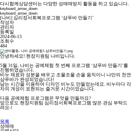
다시함께상담센터는 다양한 성매매방지 활동을 하고 있습니다.
keyboard_arrow_down
keyboard_arrow_down
[나비] 심리정서회복프로그램 ‘샴푸바 만들기’
작성자
관리자
등록일
2024-06-13
조회수
484
안녕하세요
!
현장지원팀 나비입니다
.
5
월
31
일
,
나비는 공예체험 첫 번째 프로그램
‘
샴푸바 만들기
’
를
진행하였습니다
.
비누 재료와 성분을 배우고 조물조물 손을 움직이니 나만의 천연
샴푸바가 완성되었습니다
!
남는 시간을 이용하여 디자인 비누도 만들었는데요
.
비누마다 각
자의 개성이 표현되는 즐거운 시간이었습니다
.
다음 공예체험 프로그램은 무엇을 만들까요
?
앞으로도 현장지원팀 심리정서회복프로그램 많은 관심 부탁드
려요
-!
목록
성매매
피해상담