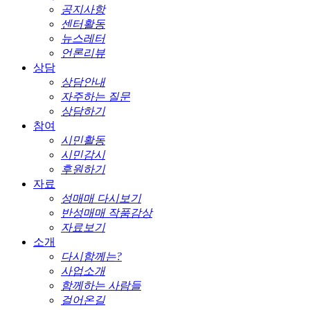
공지사항
센터활동
뉴스레터
언론리뷰
상담
상담안내
자주하는 질문
상담하기
참여
시민활동
시민감시
후원하기
자료
성매매 다시보기
반성매매 작품감상
자료보기
소개
다시함께는?
사업소개
함께하는 사람들
걸어온길